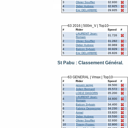
3
Olivier Soufflet
32.930
4
Didier Aubree
32.925
5
Eric DELARBRE
29.935
63 2016 | 500m_V | Top10
#
Rider
Speed
#
LAURENT Jean-
1
31.726
Romain
2
Olivier Soufflet
31.282
3
Didier Aubree
30.969
4
Balcon Sylvain
30.929
5
Eric DELARBRE
26.826
St Pabu : Classement Général.
63 GENERAL | Vmax | Top10
#
Rider
Speed
#
1
jaouen serge
39.500
2
Julien Bernard
35.572
3
LOEIZ DAGORN
35.200
LAURENT Jean-
4
34.600
Romain
5
Balcon Sylvain
34.400
6
Fabrice Desgeorge
34.230
7
Armel
33.820
8
Didier Aubree
33.530
9
Olivier Soufflet
32.930
10
Thierry Postec
32.800