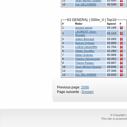
11
Jean Michel Cloarec
32.400
12
Eric DELARBRE
30.530
63 GENERAL | 500m_V | Top10
#
Rider
Speed
#
1
jaouen serge
35.199
LAURENT Jean-
2
33.124
Romain
3
Julien Bernard
33.093
4
Balcon Sylvain
32.600
5
LOEIZ DAGORN
31.704
6
Olivier Soufflet
31.282
7
Didier Aubree
30.969
8
Fabrice Desgeorge
30.452
9
Thierry Postec
29.867
10
Jean Michel Cloarec
29.836
11
Armel
27.346
12
Eric DELARBRE
26.826
Previous page:
2006
Page suivante :
Dossen
© Copyright
This site is powere