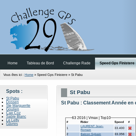
Home
Tableau de Bord
Challenge Rade
Speed Gps Finistere
Vous êtes ici :
Home
»
Speed Gps Finistere
»
St Pabu
Spots
:
St Pabu
St Pabu
Dossen
St Pabu : Classement Année en 
Ste Marguerite
Goulien
Cap Coz
Sable Blanc
63 2016 | Vmax | Top10
Le Letty
#
Rider
Speed
#
Gâvres
LAURENT Jean-
1
33.400
Romain
2
Balcon Sylvain
33.356