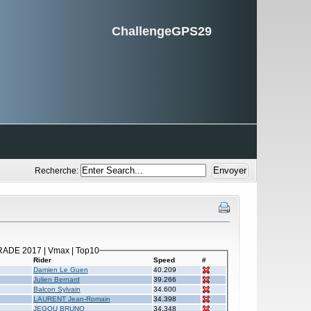
ChallengeGPS29
Recherche:
RADE 2017 | Vmax | Top10
Rider
Speed
#
Damien Le Guen
40.209
Julien Bernard
39.266
Balcon Sylvain
34.600
LAURENT Jean-Romain
34.398
JEGOU BRUNO
34.348