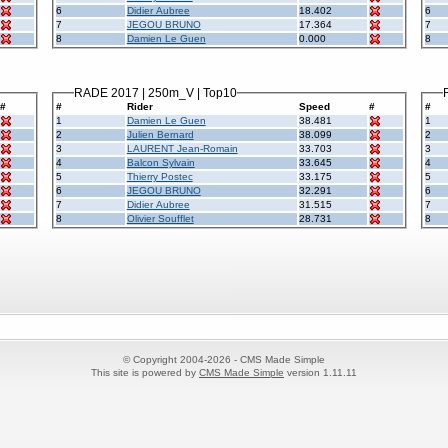
6
Didier Aubree
18.402
6
7
JEGOU BRUNO
17.364
7
8
Damien Le Guen
0.000
8
RADE 2017 | 250m_V | Top10
#
#
Rider
Speed
#
#
1
Damien Le Guen
38.481
1
2
Julien Bernard
38.099
2
3
LAURENT Jean-Romain
33.703
3
4
Balcon Sylvain
33.645
4
5
Thierry Postec
33.175
5
6
JEGOU BRUNO
32.291
6
7
Didier Aubree
31.515
7
8
Olivier Soufflet
28.731
8
© Copyright 2004-2026 - CMS Made Simple
This site is powered by
CMS Made Simple
version 1.11.11