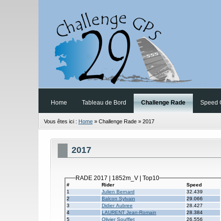
Home
Tableau de Bord
Challenge Rade
Speed G
Vous êtes ici :
Home
»
Challenge Rade
»
2017
2017
RADE 2017 | 1852m_V | Top10
#
Rider
Speed
1
Julien Bernard
32.439
2
Balcon Sylvain
29.066
3
Didier Aubree
28.427
4
LAURENT Jean-Romain
28.384
5
Olivier Soufflet
26.556