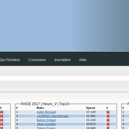
ps Finistere
Connexion
Inscription
Aide
RADE 2017 | Heure_V | Top10
#
#
Rider
Speed
#
#
1
Julien Bernard
27.128
1
2
LAURENT Jean-Romain
21.481
2
3
Balcon Sylvain
21.216
3
4
Olivier Soufflet
20.873
4
5
Thierry Postec
19.945
5