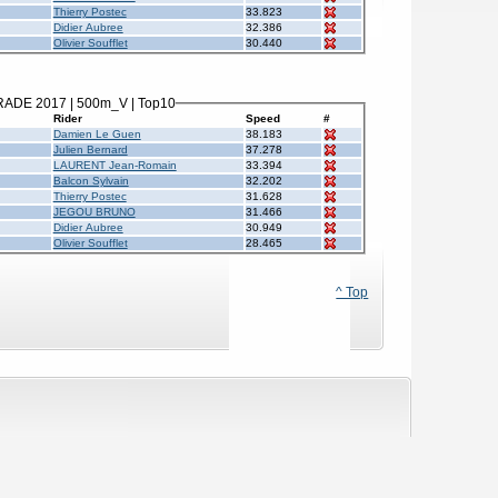
Thierry Postec
33.823
Didier Aubree
32.386
Olivier Soufflet
30.440
RADE 2017 | 500m_V | Top10
Rider
Speed
#
Damien Le Guen
38.183
Julien Bernard
37.278
LAURENT Jean-Romain
33.394
Balcon Sylvain
32.202
Thierry Postec
31.628
JEGOU BRUNO
31.466
Didier Aubree
30.949
Olivier Soufflet
28.465
^ Top